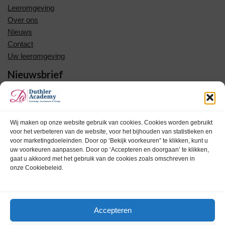
Leeromgeving
Over ons
Nieuws
Contact
Uw leeromgeving
Nieuwsbrief
Meld u nu aan voor onze nieuwsbrief en blijf op de hoogte van
opleidingen en trainingen.
Wij maken op onze website gebruik van cookies. Cookies worden gebruikt
voor het verbeteren van de website, voor het bijhouden van statistieken en
voor marketingdoeleinden. Door op ‘Bekijk voorkeuren” te klikken, kunt u
uw voorkeuren aanpassen. Door op ‘Accepteren en doorgaan’ te klikken,
Uw voornaam
gaat u akkoord met het gebruik van de cookies zoals omschreven in
onze Cookiebeleid.
Uw achternaam
Accepteren