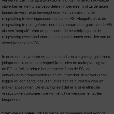
verwerker zal in de aanstellingsbrief van de FG de rol nauwgezet
uitwerken en de FG zal beoordelen in hoeverre hij of zij de taken
binnen de verstrekte bevoegdheden kan vervullen. Is de
rolopvatting te veel ingesnoerd dan is de FG “vleugellam”; is de
rolopvatting te ruim geformuleerd dan ervaart de organisatie de FG
als een “lastpak”. Voor de persoon is de beschrijving van de
rolopvatting essentieel voor het adequaat kunnen vervullen van de
wettelijke taak van FG.
In deze cursus werken wij aan de hand van wetgeving, guidelines,
jurisprudentie en maatschappelijke opinies de taakopvatting van
de FG uit. Wij belichten het perspectief van de FG, de
verwerkingsverantwoordelijke en de verwerker. In de workshop
leggen wij een aantal casussituaties aan de cursisten voor en
maken afwegingen. De ervaring leert dat er al snel ethische
vraagstukken opkomen, die wij niet uit de weggaan en zullen
bespreken.
Start van de opleiding
: De online leeromgeving wordt voor de