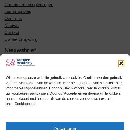
Cursussen en opleidingen
Leeromgeving
Over ons
Nieuws
Contact
Uw leeromgeving
Nieuwsbrief
Meld u nu aan voor onze nieuwsbrief en blijf op de hoogte van
opleidingen en trainingen.
Wij maken op onze website gebruik van cookies. Cookies worden gebruikt
voor het verbeteren van de website, voor het bijhouden van statistieken en
voor marketingdoeleinden. Door op ‘Bekijk voorkeuren” te klikken, kunt u
uw voorkeuren aanpassen. Door op ‘Accepteren en doorgaan’ te klikken,
Uw voornaam
gaat u akkoord met het gebruik van de cookies zoals omschreven in
onze Cookiebeleid.
Uw achternaam
Accepteren